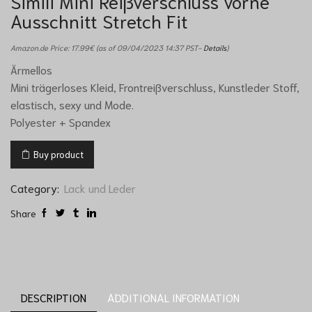
Simili Mini Reißverschluss vorne
Ausschnitt Stretch Fit
Amazon.de Price:
17.99
€
(as of 09/04/2023 14:37 PST-
Details
)
Ärmellos
Mini trägerloses Kleid, Frontreißverschluss, Kunstleder Stoff,
elastisch, sexy und Mode.
Polyester + Spandex
Buy product
Category:
Lack und Leder
Share
DESCRIPTION
ADDITIONAL INFORMATION