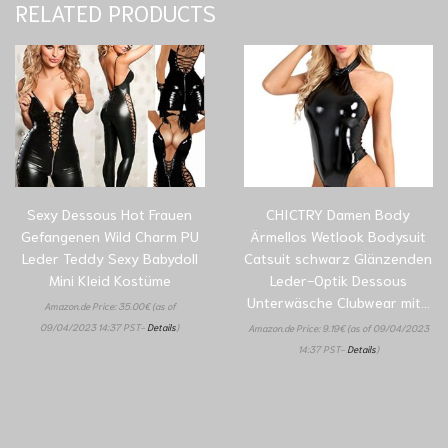
RELATED PRODUCTS
Sexy Dessous Hot Frauen
CHICTRY Damen Body
Gefangenen Wild Charm PU
Ärmellos Wetlook Bodysuit
Leder Teddy Sexy Babydoll
Catsuit schwarz Glänzenden
Mini Kleid Kostüme
Leder-Optik Dessous
Unterwäsche Clubwear mit…
Amazon.de Price:
35.00
€
(as of
09/04/2023 14:37 PST-
Details
)
Amazon.de Price:
9.19
€
(as of 09/04/2023
14:37 PST-
Details
)