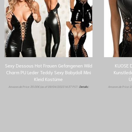
Sexy Dessous Hot Frauen Gefangenen Wild
KUOSE D
Charm PU Leder Teddy Sexy Babydoll Mini
Kunstled
Kleid Kostüme
Ü
Amazon.de Price:
35.00
€
(as of 09/04/2023 14:37 PST-
Details
)
Amazon.de Price:
2