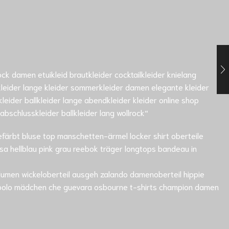
k damen etuikleid brautkleider cocktailkleider knielang
ykleider lange kleider sommerkleider damen elegante kleider
leider ballkleider lange abendkleider kleider online shop
bschlusskleider ballkleider lang wollrock“
gefärbt bluse top manschetten-ärmel locker shirt oberteile
osa hellblau pink grau reebok träger longtops bandeau in
lumen wickeloberteil ausgeh zalando damenoberteil hippie
e polo mädchen che guevara osbourne t-shirts champion damen