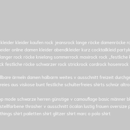
leider kleider kaufen rock jeansrock lange röcke damenröcke roc
eider online damen kleider abendkleider kurz cocktailkleid part
 langer rock röcke knielang sommerrock maxirock rock „festliche k
k festliche röcke schwarzer rock strickrock cordrock hosenrock a
nstellbare ärmeln damen halbarm weites v ausschnitt freizeit durch
reies aus viskose bunt festliche schulterfreies shirts schnür altr
 top mode schwarze herren günstige v camouflage basic männer b
tellfarbene thrasher v ausschnitt öcalan lustig frauen oversiz
things shirt pailetten shirt glitzer shirt marc o polo shirt