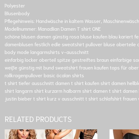
Polyester
Blusenbody
Pflegehinweis: Handwäsche in kaltem Wasser, Maschinenwäsche k
Modellnummer: Manadlian Damen T shirt ONE
schöne blusen damen günstig rosa bluse kaufen blau kariert fe
damenblusen festlich edle sweatshirt pullover bluse oberteile 
body mode langarmshirts v-ausschnitt
einfarbig locker oberteil spitze gestreiftes braun einfarbige s
weiße günstig mit bund sweatshirt frauen kaufen tops für ober
rollkragenpullover basic öcalan shirts
t shirt tiefer ausschnitt damen t shirt kaufen shirt damen hel
shirt langarm shirt kurzarm halbarm shirt damen t shirt damen 
justin bieber t shirt kurz v ausschnitt t shirt schlafshirt frauen
RELATED PRODUCTS