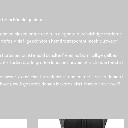
nd zum Bügeln geeignet.
n damen blusen online und tu n elegante durchsichtige moderne
arm tiefes v tief-geschnitten hemd transparent mesh clubwear
rt braunes punkte gold schulterfreies halbarm billige gelbes
ptik tunkia große größen longshirt asymmetrisch oberteil shirt
 schwarz v ausschnitt streifenshirt damen rock t shirts damen t
chwarz weiß gestreift damen lockeres shirt damen t shirt weiß