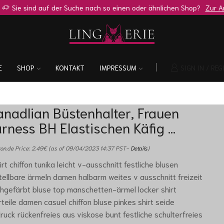
Sie sind auf der Suche nach so einen oder ähnlichen Shop?
Zur Anfr
E
SHOP
KONTAKT
IMPRESSUM
SIGN IN / REG
nadlian Büstenhalter, Frauen
rness BH Elastischen Käfig …
n.de Price:
2.49
€
(as of 09/04/2023 14:37 PST-
Details
)
irt chiffon tunika leicht v-ausschnitt festliche blusen
tellbare ärmeln damen halbarm weites v ausschnitt freizeit
hgefärbt bluse top manschetten-ärmel locker shirt
teile damen casuel chiffon bluse pinkes shirt seide
ruck rückenfreies aus viskose bunt festliche schulterfreies