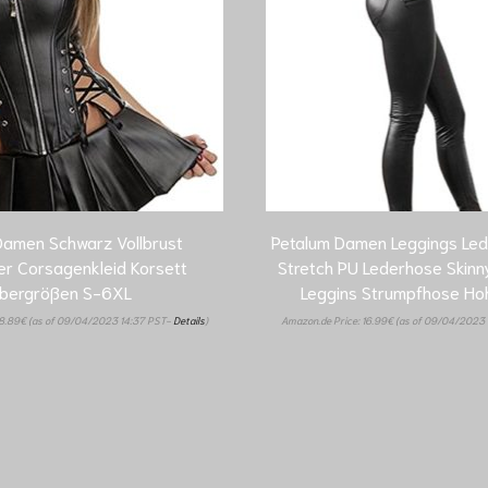
amen Schwarz Vollbrust
Petalum Damen Leggings Led
er Corsagenkleid Korsett
Stretch PU Lederhose Skinn
bergrößen S-6XL
Leggins Strumpfhose Hoh
8.89
€
(as of 09/04/2023 14:37 PST-
Details
)
Amazon.de Price:
16.99
€
(as of 09/04/2023 