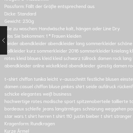
Passform: Fällt der Größe entsprechend aus
Dicke: Standard
Gewicht: 230g
Wie zu waschen: Handwäsche kalt, hängen oder Line Dry
Was Sie bekommen: 1 * Frauen kleiden
kleider abendkleider abendkleider lang sommerkleider schöne k
ballkleider kurz sommerkleider 2016 sommerkleider knielang kl
rotes kleid blaues kleid kleid schwarz tüllrock damen rock lang
abendkleider online wickelkleid abendkleider günstig damen roc
t-shirt chiffon tunika leicht v-ausschnitt festliche blusen ei
damen casuel chiffon bluse pinkes shirt seide aufdruck rückenf
schicke elegantes weiß business
hochwertige rotes modische sport spitzenoberteile taillierte
bordeaux schleife jeans langärmliges schnürung weggehen pas
star wars t shirt herren t shirt 110 justin bieber t shirt stranger 
Kragenform: Rundkragen
Kurze Ärmel