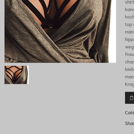
shir
band
hoch
top
männ
hipp
wegg
frau
cham
bieb
marc
Kra
Cat
Sha