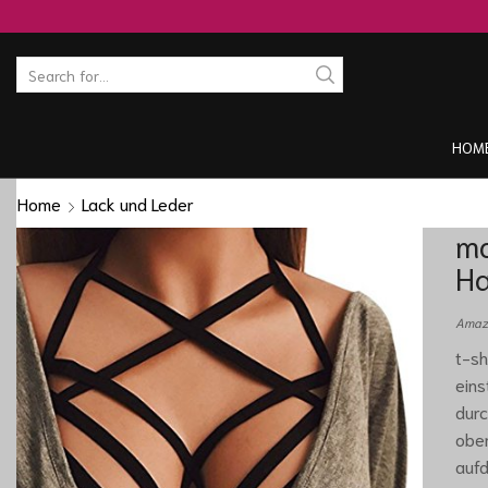
HOM
Home
Lack und Leder
ma
Ha
Amazo
t-sh
eins
durc
ober
aufd