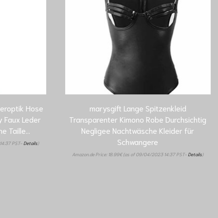
eroptik Hose
marysgift Lange Spitzenkleid
y Faux Leder
Transparenter Kimono Robe Durchsichtig
e Taille…
Negligee Nachtwäsche Kleider für
Schwangere
14:37 PST-
Details
)
Amazon.de Price:
18.99
€
(as of 09/04/2023 14:37 PST-
Details
)