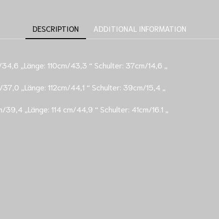
DESCRIPTION
ADDITIONAL INFORMATION
34,6 „Länge: 110cm/43,3 “ Schulter: 37cm/14,6 „
37,0 „Länge: 112cm/44,1 “ Schulter: 39cm/15,4 „
/39,4 „Länge: 114 cm/44,9 “ Schulter: 41cm/16.1 „