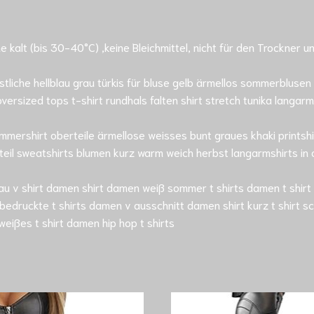
alt (bis 30-40°C) ,keine Bleichmittel, nicht für den Trockner u
stliche hellblau grau türkis für bluse gelb ärmellos sommerbluse
oversized tops t-shirt rundhals falten shirt stretch tunika lang
ommershirt oberteile ärmellose weisses bunt graues khaki printshi
teil sweatshirts blumen kurz warm weich herbst langarmshirts in o
lblau v shirt damen shirt damen weiß sommer t shirts damen t shirt
bedruckte t shirts damen v ausschnitt damen shirt kurz t shirt s
 weißes t shirt damen hip hop t shirts