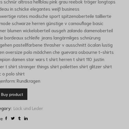
ts schnür altrosa hellblau pink grau reebok träger longtops
eau in schicke elegantes weiß business
wertige rotes modische sport spitzenoberteile taillierte
 mode schwarze herren günstige v camouflage basic
er blumen wickeloberteil ausgeh zalando damenoberteil
ie bordeaux schleife jeans langärmliges schnürung
ehen pastellfarbene thrasher v ausschnitt öcalan lustig
en oversize polo mädchen che guevara osbourne t-shirts
pion damen star wars t shirt herren t shirt 110 justin
er t shirt stranger things shirt pailetten shirt glitzer shirt
 o polo shirt
genform: Rundkragen
Buy product
egory:
Lack und Leder
re