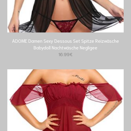
ADOME Damen Sexy Dessous Set Spitze Reizwäsche
Babydoll Nachtwäsche Negligee
16.99
€