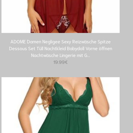
ADOME Damen Negligee Sexy Reizwäsche Spitze
Dessous Set Tüll Nachtkleid Babydoll Vorne öffnen
Nachtwäsche Lingerie mit G…
19.99
€