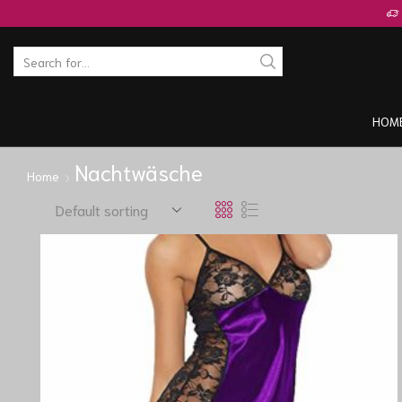
HOM
Nachtwäsche
Home