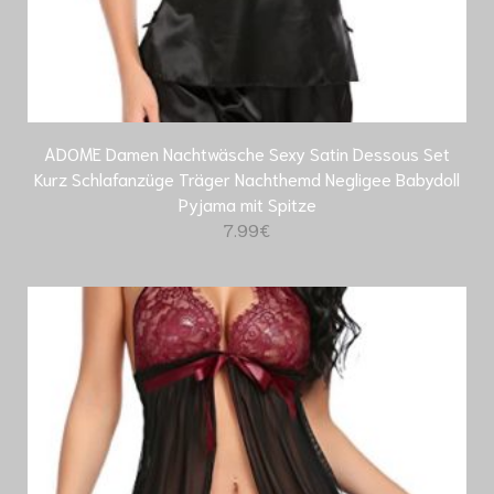
ADOME Damen Nachtwäsche Sexy Satin Dessous Set
Kurz Schlafanzüge Träger Nachthemd Negligee Babydoll
Pyjama mit Spitze
7.99
€