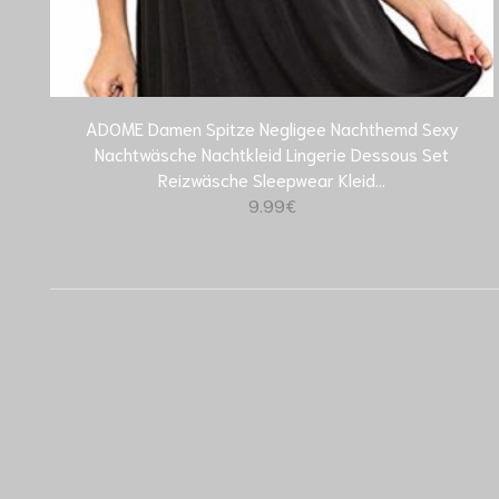
ADOME Damen Spitze Negligee Nachthemd Sexy
Nachtwäsche Nachtkleid Lingerie Dessous Set
Reizwäsche Sleepwear Kleid…
9.99
€