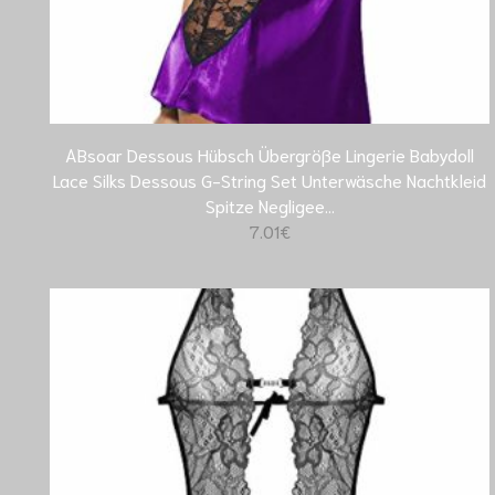
ABsoar Dessous Hübsch Übergröße Lingerie Babydoll
Lace Silks Dessous G-String Set Unterwäsche Nachtkleid
Spitze Negligee…
7.01
€