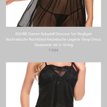
ADOME Damen Babydoll Dessous Set Negligee
Nachtwäsche Nachtkleid Reizwäsche Lingerie Sleep Dress
Sleepwear mit G-String
7.99
€