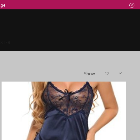
age
ISTER
Show