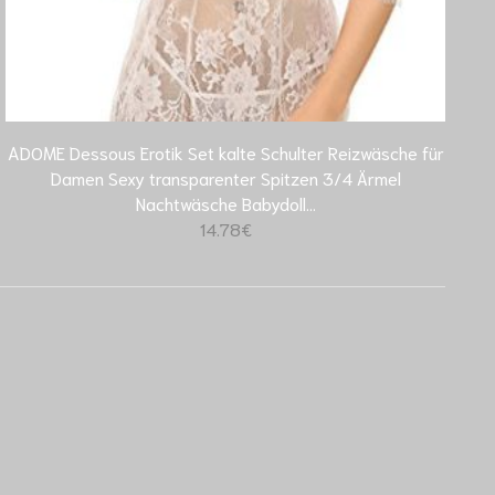
ADOME Dessous Erotik Set kalte Schulter Reizwäsche für
Damen Sexy transparenter Spitzen 3/4 Ärmel
Nachtwäsche Babydoll…
14.78
€