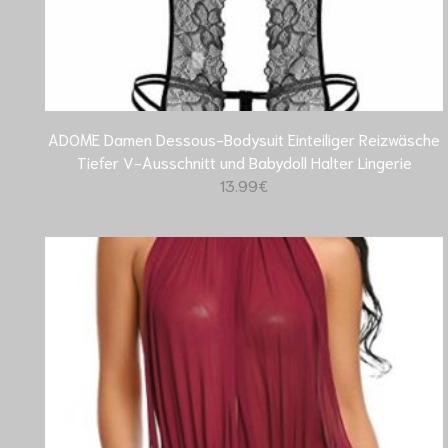
ADOME Damen Dessous-Bodysuit Einteiliger Reizwäsche
Tiefer V-Ausschnitt und Babydoll Halter Lingerie
13.99
€