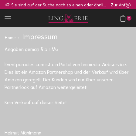
Sie sind auf der Suche nach so einen oder ähnlichen Shop?
Zur Anfrage
0
Impressum
Home
Angaben gemäß § 5 TMG
Eventparadies.com ist ein Portal von hmmedia Webservice.
Dies ist ein Amazon Partnershop und der Verkauf wird über
Amazon geregelt. Der Kunden wird nur über unseren
Partnerlook auf Amazon weitergeleitet!
Kein Verkauf auf dieser Seite!
Helmut Mählmann