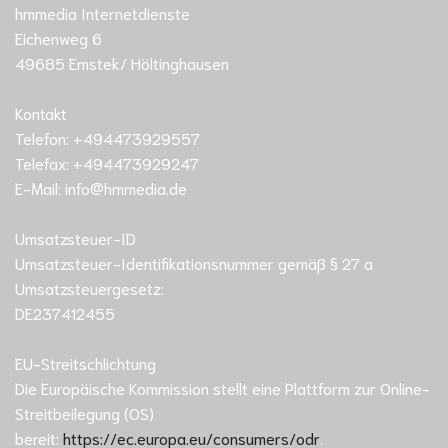
hmmedia Internetdienste
Eichenweg 6
49685 Emstek/ Höltinghausen
Kontakt
Telefon: +494473929557
Telefax: +494473929247
E-Mail: info@hmmedia.de
Umsatzsteuer-ID
Umsatzsteuer-Identifikationsnummer gemäß § 27 a
Umsatzsteuergesetz:
DE237412455
EU-Streitschlichtung
Die Europäische Kommission stellt eine Plattform zur Online-
Streitbeilegung (OS)
bereit:
https://ec.europa.eu/consumers/odr
.