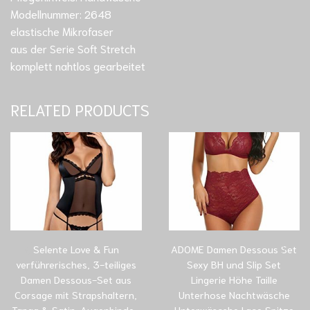
Modellnummer: 2648
elastische Mikrofaser
aus der Serie Soft Stretch
komplett nahtlos gearbeitet
RELATED PRODUCTS
Selente Love & Fun
ADOME Damen Dessous Set
verführerisches, 3-teiliges
Sexy BH und Slip Set
Damen Dessous-Set aus
Lingerie Höhe Taille
Corsage mit Strapshaltern,
Unterhose Nachtwäsche
Tanga & Satin-Augenbinde…
Unterwäscshe Lace Spitze