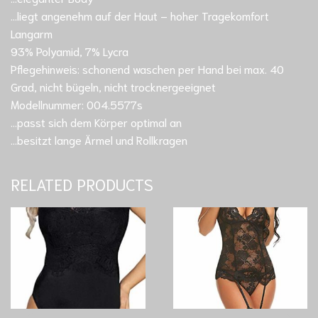
…liegt angenehm auf der Haut – hoher Tragekomfort
Langarm
93% Polyamid, 7% Lycra
Pflegehinweis: schonend waschen per Hand bei max. 40
Grad, nicht bügeln, nicht trocknergeeignet
Modellnummer: 004.5577s
…passt sich dem Körper optimal an
…besitzt lange Ärmel und Rollkragen
RELATED PRODUCTS