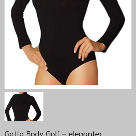
Gatta Body Golf – eleganter