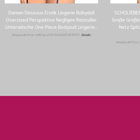
Damen Dessous Erotik Lingerie Babydoll
SCHOLIEBEN
Oversized Perspektive Negligee Reizvoller
Große Größen
Unterwäsche One Piece Bodysuit Lingerie…
Netz Spit
Amazon.de Price:
1.41
€
(as of 07/04/2023 15:11 PST-
Details
)
Amazon.de Price: