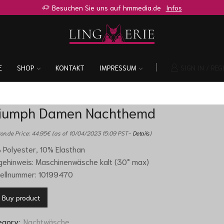
Sie sind auf der Suche nach so einen oder ähnlichen Shop?
Zur Anfr
E
SHOP
KONTAKT
IMPRESSUM
SIGN IN / REG
iumph Damen Nachthemd
n.de Price:
44.95
€
(as of 10/04/2023 15:09 PST-
Details
)
Polyester, 10% Elasthan
gehinweis: Maschinenwäsche kalt (30° max)
ellnummer: 10199470
Buy product
egory:
Nachtwäsche