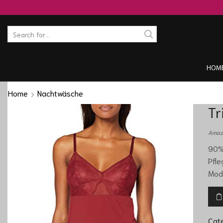
HOM
Home
Nachtwäsche
Tr
Amazo
90% 
Pfle
Mod
Cat