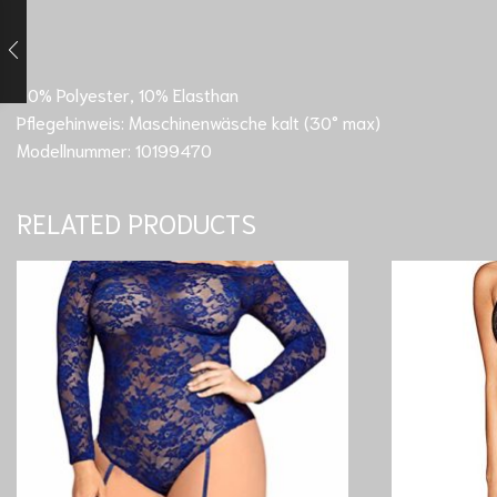
–
90% Polyester, 10% Elasthan
Pflegehinweis: Maschinenwäsche kalt (30° max)
Modellnummer: 10199470
RELATED PRODUCTS