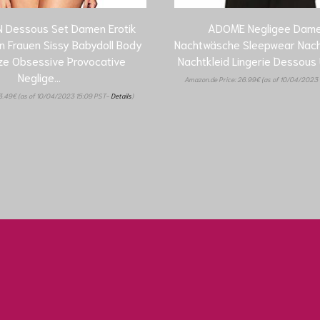
 Dessous Set Damen Erotik
ADOME Negligee Dame
 Frauen Sissy Babydoll Body
Nachtwäsche Sleepwear Nac
ze Obsessive Provocative
Nachtkleid Lingerie Dessou
Neglige…
Amazon.de Price:
26.99
€
(as of 10/04/2023
3.49
€
(as of 10/04/2023 15:09 PST-
Details
)