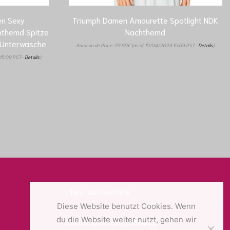
n Sexy
Triumph Damen Amourette Spotlight NDK
hthemd Spitze
Nachthemd
s Unterwäsche
Amazon.de Price:
29.90
€
(as of 10/04/2023 15:09 PST-
Details
)
 15:09 PST-
Details
)
LINKS UND PARTNER
Diese Website benutzt Cookies. Wenn
du die Website weiter nutzt, gehen wir
Zum Sineros.de Erotikshop