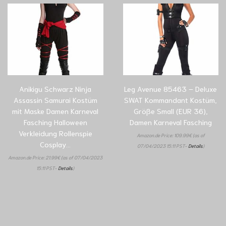
Anikigu Schwarz Ninja
Leg Avenue 85463 – Deluxe
Assassin Samurai Kostüm
SWAT Kommandant Kostüm,
mit Maske Damen Karneval
Größe Small (EUR 36),
Fasching Halloween
Damen Karneval Fasching
Verkleidung Rollenspie
Amazon.de Price:
109.99
€
(as of
Cosplay…
07/04/2023 15:11 PST-
Details
)
Amazon.de Price:
21.99
€
(as of 07/04/2023
15:11 PST-
Details
)