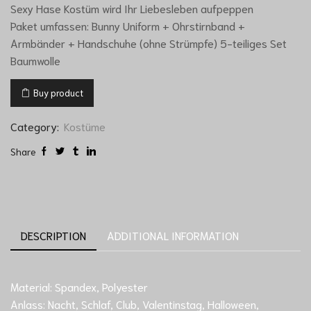
Sexy Hase Kostüm wird Ihr Liebesleben aufpeppen
Paket umfassen: Bunny Uniform + Ohrstirnband +
Armbänder + Handschuhe (ohne Strümpfe) 5-teiliges Set
Baumwolle
Buy product
Category:
Kostüme
Share
DESCRIPTION
ADDITIONAL INFORMATION
Material: Spandex, Polyester
Anlass: Nacht, Schlaf, Club, Valentinstag, Halloween,