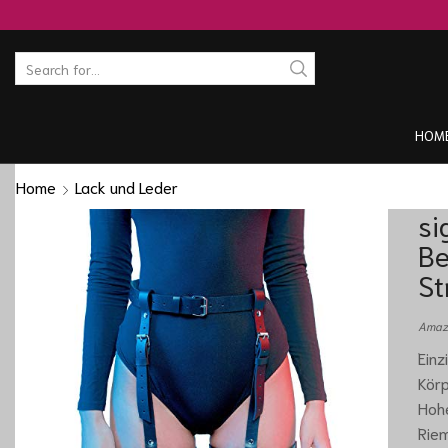
HOM
Home
Lack und Leder
si
Be
St
Amazo
Einz
Körp
Hohe
Riem