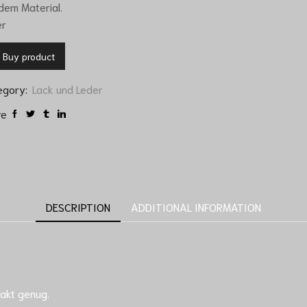
dem Material.
er
Buy product
egory:
Lack und Leder
re
DESCRIPTION
ADDITIONAL INFORMATION
pakt genug.