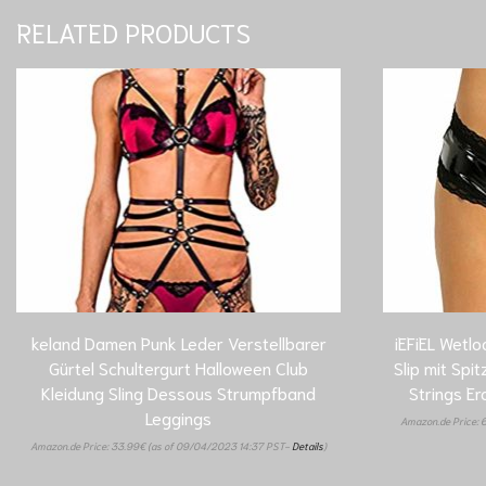
RELATED PRODUCTS
keland Damen Punk Leder Verstellbarer
iEFiEL Wetl
Gürtel Schultergurt Halloween Club
Slip mit Spi
Kleidung Sling Dessous Strumpfband
Strings E
Leggings
Amazon.de Price:
Amazon.de Price:
33.99
€
(as of 09/04/2023 14:37 PST-
Details
)