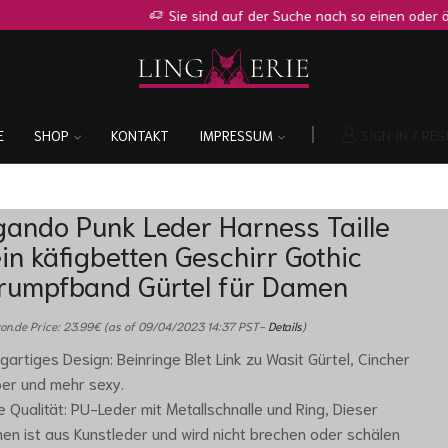
Sie sind auf der Suche nach so einen oder ähnlichen Shop?
Zur Anfr
E
SHOP
KONTAKT
IMPRESSUM
SIGN IN / REG
gando Punk Leder Harness Taille
in käfigbetten Geschirr Gothic
rumpfband Gürtel für Damen
n.de Price:
23.99
€
(as of 09/04/2023 14:37 PST-
Details
)
igartiges Design: Beinringe Blet Link zu Wasit Gürtel, Cincher
er und mehr sexy.
 Qualität: PU-Leder mit Metallschnalle und Ring, Dieser
en ist aus Kunstleder und wird nicht brechen oder schälen