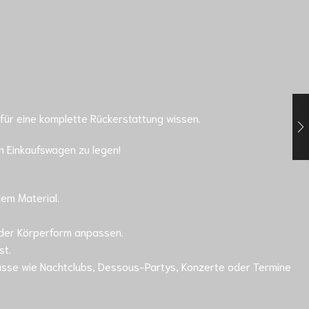
 für eine komplette Rückerstattung wissen.
en Einkaufswagen zu legen!
dem Material.
t der Körperform anpassen.
st.
nlässe wie Nachtclubs, Dessous-Partys, Konzerte oder Termine