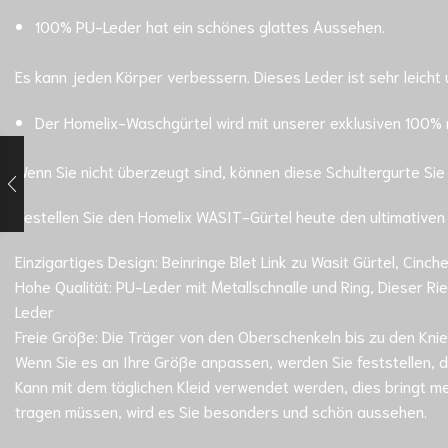
100% PU-Leder hat ein schönes glattes Aussehen.
Es kann jeden Körper verbessern. Dieses Leder ist sehr leicht 
Der Homelix-Waschgürtel wird mit unserer exklusiven 100% 
Wenn Sie nicht überzeugt sind, können diese Schultergurte Sie 
Bestellen Sie den Homelix WASIT-Gürtel heute den ultimativen 
Einzigartiges Design: Beinringe Blet Link zu Wasit Gürtel, Cinc
Hohe Qualität: PU-Leder mit Metallschnalle und Ring, Dieser Ri
Leder
Freie Größe: Die Träger von den Oberschenkeln bis zu den Knie
Wenn Sie es an Ihre Größe anpassen, werden Sie feststellen, da
Kann mit dem täglichen Kleid verwendet werden, dies bringt m
tragen müssen, wird es Sie besonders und schön aussehen.