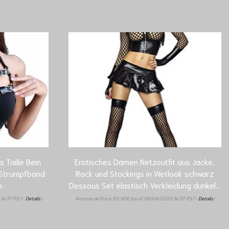
 Taille Bein
Erotisches Damen Netzoutfit aus Jacke,
 Strumpfband
Rock und Stockings in Wetlook schwarz
n
Dessous Set elastisch Verkleidung dunkel…
 14:37 PST-
Details
)
Amazon.de Price:
62.90
€
(as of 09/04/2023 14:37 PST-
Details
)