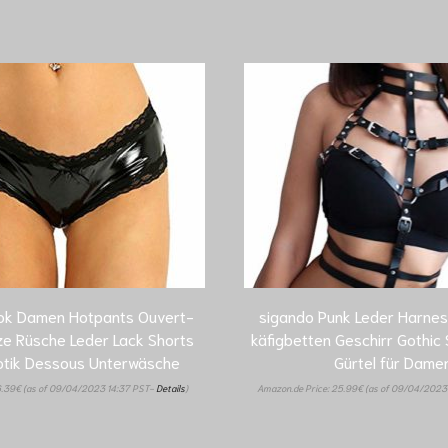
ook Damen Hotpants Ouvert-
sigando Punk Leder Harness
tze Rüsche Leder Lack Shorts
käfigbetten Geschirr Gothic
rotik Dessous Unterwäsche
Gürtel für Dame
6.39
€
(as of 09/04/2023 14:37 PST-
Details
)
Amazon.de Price:
25.99
€
(as of 09/04/2023