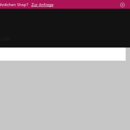
age
ISTER