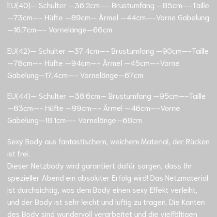
EU(40)— Schulter —36.2cm—- Brustumfang —85cm—-Taille
—73cm—- Hüfte —89cm— Ärmel —44cm—-Vorne Gabelung
—16.7cm—- Vornelänge—66cm
EU(42)— Schulter —37.4cm—- Brustumfang —90cm—-Taille
—78cm—- Hüfte —94cm—- Ärmel —45cm—-Vorne
Gabelung—17.4cm—- Vornelänge—67cm
EU(44)— Schulter —38.6cm— Brustumfang —95cm—-Taille
—83cm—- Hüfte —99cm—- Ärmel —46cm—-Vorne
Gabelung—18.1cm—- Vornelänge—68cm
Sexy Body aus fantastischem, weichem Material, der Rücken
ist frei.
Dieser Netzbody wird garantiert dafür sorgen, dass Ihr
spezieller Abend ein absoluter Erfolg wird! Das Netzmaterial
ist durchsichtig, was dem Body einen sexy Effekt verleiht,
und der Body ist sehr leicht und luftig zu tragen. Die Kanten
des Body sind wundervoll verarbeitet und die vielfältigen