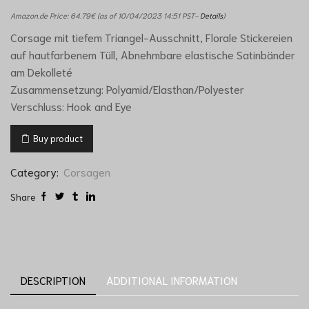
Amazon.de Price:
64.79
€
(as of 10/04/2023 14:51 PST-
Details
)
Corsage mit tiefem Triangel-Ausschnitt, Florale Stickereien
auf hautfarbenem Tüll, Abnehmbare elastische Satinbänder
am Dekolleté
Zusammensetzung: Polyamid/Elasthan/Polyester
Verschluss: Hook and Eye
Buy product
Category:
Corsagen
Share
DESCRIPTION
ADDITIONAL INFORMATION