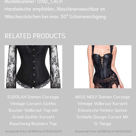
Modellnummer: OI92_CACH
Handwäsche empfohlen, Maschinenwaschbar im
Wäschesäckchen bei max. 30° Schonwaschgang
RELATED PRODUCTS
EUDOLAH Damen Corsage
MISS MOLY Damen Corsage
Vintage Corsett Gothic
Vintage Vollbrust Korsett
Bustier Vollbrust Top mit
Klassische Farben Spitze
Ärmel Gothic Korsett
Schleife Design Corset Mit
Bauchweg Bustiers Top
G-Tanga
Amazon.de Price:
29.99
€
(as of 10/04/2023
Amazon.de Price:
33.99
€
(as of 10/04/2023