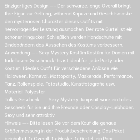
Einzigartiges Design —- Der schwarze, enge Overall bringt
Ihre Figur zur Geltung, während Kapuze und Gesichtsmaske
den mysteriösen Charakter dieses Outfits mit
hervorragender Leistung ausmachen. Der rote Gürtel ist ein
schöner Hingucker. Schließlich werden Handschuhe mit
Bindebändern das Aussehen des Kostüms verbessern.
Anwendung —- Sexy Mystery Kostüm Kostüm für Damen mit
tadellosem Geschmack! Es ist ideal für jede Party oder
Kostüm. Ideales Outfit für verschiedene Anlässe wie
Halloween, Karneval, Mottoparty, Maskerade, Performance,
Tanz, Rollenspiele, Fotostudio, Kunstfotografie usw.
Material: Polyester
Tolles Geschenk —- Sexy Mystery Jumpsuit wäre ein tolles
Geschenk für Sie und Ihre Freunde oder Cosplay-Liebhaber.
Sexy und sehr attraktiv.
Hinweis —- Bitte lesen Sie vor dem Kauf die genaue
Größenmessung in der Produktbeschreibung. Das Paket
beinhaltet: 1x Overall, 1 x Maske, 1x Gürtel, ein Paar