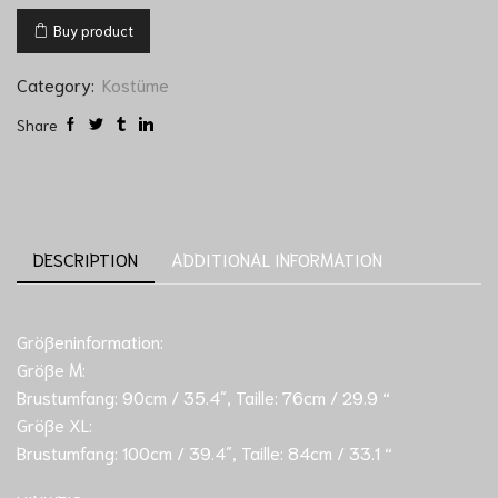
Buy product
Category:
Kostüme
Share
DESCRIPTION
ADDITIONAL INFORMATION
Größeninformation:
Größe M:
Brustumfang: 90cm / 35.4″, Taille: 76cm / 29.9 “
Größe XL:
Brustumfang: 100cm / 39.4″, Taille: 84cm / 33.1 “