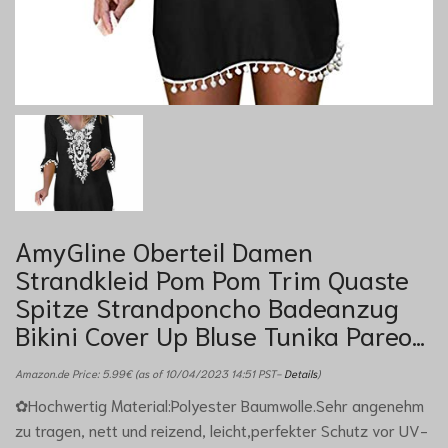
AmyGline Oberteil Damen
Strandkleid Pom Pom Trim Quaste
Spitze Strandponcho Badeanzug
Bikini Cover Up Bluse Tunika Pareo…
Amazon.de Price:
5.99
€
(as of 10/04/2023 14:51 PST-
Details
)
✿Hochwertig Material:Polyester Baumwolle.Sehr angenehm
zu tragen, nett und reizend, leicht,perfekter Schutz vor UV-