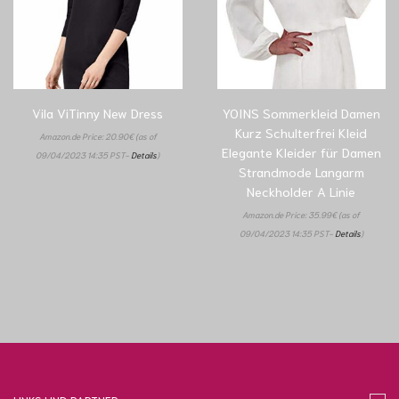
Vila ViTinny New Dress
YOINS Sommerkleid Damen
Kurz Schulterfrei Kleid
Amazon.de Price:
20.90
€
(as of
Elegante Kleider für Damen
09/04/2023 14:35 PST-
Details
)
Strandmode Langarm
Neckholder A Linie
Amazon.de Price:
35.99
€
(as of
09/04/2023 14:35 PST-
Details
)