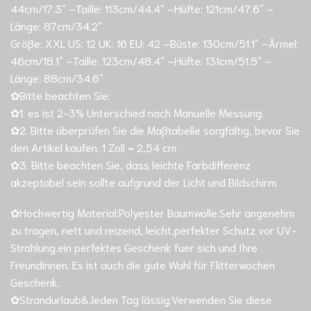
44cm/17.3″ –Taille: 113cm/44.4″ –Hüfte: 121cm/47.6″ –
Länge: 87cm/34.2″
Größe: XXL US: 12 UK: 16 EU: 42 –Büste: 130cm/51.1″ –Ärmel:
46cm/18.1″ –Taille: 123cm/48.4″ –Hüfte: 131cm/51.5″ –
Länge: 88cm/34.6″
✿Bitte beachten Sie:
✿1. es ist 2-3% Unterschied nach Manuelle Messung.
✿2. Bitte überprüfen Sie die Maßtabelle sorgfältig, bevor Sie
den Artikel kaufen. 1 Zoll = 2,54 cm
✿3. Bitte beachten Sie, dass leichte Farbdifferenz
akzeptabel sein sollte aufgrund der Licht und Bildschirm.
✿Hochwertig Material:Polyester Baumwolle.Sehr angenehm
zu tragen, nett und reizend, leicht,perfekter Schutz vor UV-
Strahlung.ein perfektes Geschenk fuer sich und Ihre
Freundinnen. Es ist auch die gute Wahl für Flitterwochen
Geschenk.
✿Strandurlaub&Jeden Tag lässig:Verwenden Sie diese