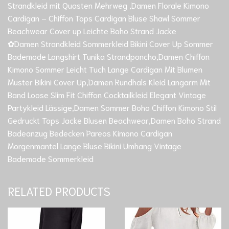
Strandkleid mit Quasten Mehrweg ,Damen Florale Kimono
Cardigan – Chiffon Tops Cardigan Bluse Shawl Sommer
Beachwear Cover up Leichte Boho Strand Jacke
✿Damen Strandkleid Sommerkleid Bikini Cover Up Sommer
Bademode Longshirt Tunika Strandponcho,Damen Chiffon
Kimono Sommer Leicht Tuch Lange Cardigan Mit Blumen
Muster Bikini Cover Up,Damen Rundhals Kleid Langarm Mit
Band Loose Slim Fit Chiffon Cocktailkleid Elegant Vintage
Partykleid Lässige,Damen Sommer Boho Chiffon Kimono Stil
Gedruckt Tops Jacke Blusen Beachwear,Damen Boho Strand
Badeanzug Bedecken Pareos Kimono Cardigan
Morgenmantel Lange Bluse Bikini Umhang Vintage
Bademode Sommerkleid
RELATED PRODUCTS