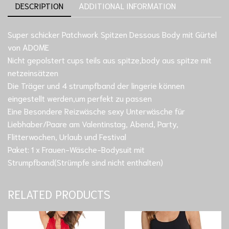
DESCRIPTION
ADDITIONAL INFORMATION
Super schicker Patchwork Spitzen Dessous Body mit Gürtel
von ADOME
Nicht gepolstert cups teils aus spitze,body aus spitze mit
netzeinsätzen
Die Träger und 4 strumpfband der lingerie können
eingestellt werden,um perfekt zu passen
Eine Besondere Reizwäsche sexy Unterwäsche für
Liebhaber/Paare am Valentinstag, Abend, Party,
Flitterwochen, Urlaub und Festival
Paket: 1 x Frauen-Wäsche-Bodysuit mit
Strumpfband(Strümpfe sind nicht enthalten)
RELATED PRODUCTS