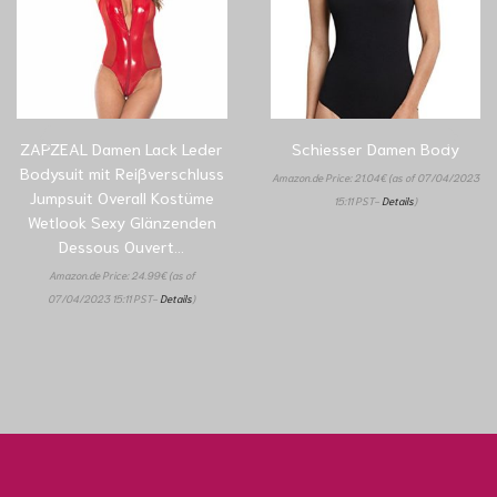
ZAPZEAL Damen Lack Leder
Schiesser Damen Body
Bodysuit mit Reißverschluss
Amazon.de Price:
21.04
€
(as of 07/04/2023
Jumpsuit Overall Kostüme
15:11 PST-
Details
)
Wetlook Sexy Glänzenden
Dessous Ouvert…
Amazon.de Price:
24.99
€
(as of
07/04/2023 15:11 PST-
Details
)