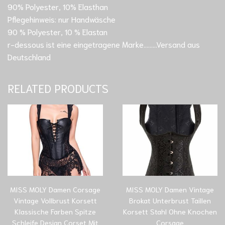
90% Polyester, 10% Elasthan
Pflegehinweis: nur Handwäsche
90 % Polyester, 10 % Elastan
r-dessous ist eine eingetragene Marke………Versand aus
Deutschland
RELATED PRODUCTS
MISS MOLY Damen Corsage
MISS MOLY Damen Vintage
Vintage Vollbrust Korsett
Brokat Unterbrust Taillen
Klassische Farben Spitze
Korsett Stahl Ohne Knochen
Schleife Design Corset Mit
Corsage