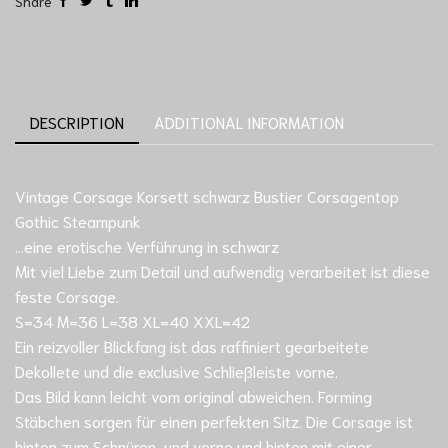
Share
DESCRIPTION
ADDITIONAL INFORMATION
Vintage Corsage Korsett schwarz Bustier Corsagentop
Gothic Steampunk
…eine erotische Verführung in schwarz
Mit viel Liebe zum Detail und aufwendig verarbeitet ist diese
feste Corsage.
S=34 M=36 L=38 XL=40 XXL=42
Ein reizvoller Blickfang ist das raffiniert gearbeitete
Dekollete und die exclusive Schließleiste vorne.
Das Bild kann leicht vom original abweichen. Forming
Stäbchen sorgen für einen perfekten Sitz. Die Corsage ist
hinten zum Schnüren, und vorne und hinten mit einer