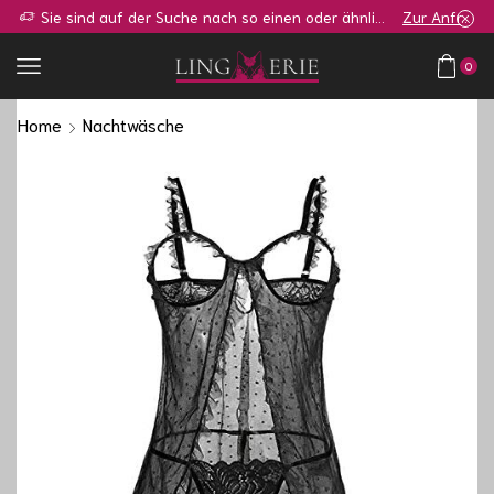
Sie sind auf der Suche nach so einen oder ähnlichen Shop?
Zur Anfrage
0
Home
Nachtwäsche