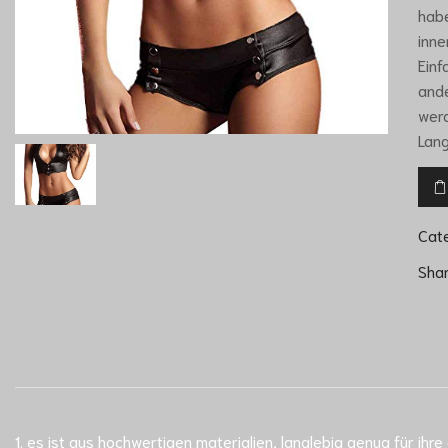
habe
inne
Einf
ande
wer
Lan
Cat
Sha
1. es ist aus hochwertigen materialien, langlebig genug für ihre