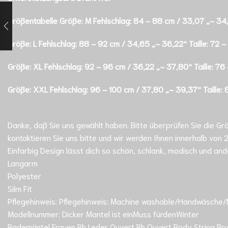
Größentabelle
Größe: M Fehlschlag: 84 ~ 88 cm / 33,07 „~ 34,
Größe: L Fehlschlag: 88 ~ 92 cm / 34,65 „~ 36,22“ Taille: 72
Größe: XL Fehlschlag: 92 ~ 96 cm / 36,22 „~ 37,80“ Taille: 7
Größe: XXL Fehlschlag: 96 ~ 100 cm / 37,80 „~ 39,37“ Taille:
Danke, daß Sie uns gewählt haben. Bitte überprüfen Sie die 
kontaktieren Sie uns bitte und wir werden Ihnen innerhalb von
Einfarbig Design lässt dich so schön, schlank, modisch und an
Langarm
Polyester
Silm Fit
Pflegehinweis: Pflegehinweis: Machine washable/Handwäsche/N
Modellnummer: Dicker Mantel ist einMuss fürdenWinter
Bademäntel Frauen Bh Leder Ouvert Bh Ouvert Body String Brus