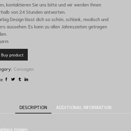
n, kontaktieren Sie uns bitte und wir werden Ihnen
rhalb von 24 Stunden antworten.
arbig Design lässt dich so schön, schlank, modisch und
rs aussehen. Es kann zu allen Jahreszeiten getragen
den.
garm
Buy product
egory:
Corsagen
re
DESCRIPTION
ADDITIONAL INFORMATION
 anlass tragen.