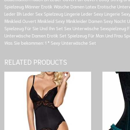
Spielzeug Männer Erotik Wäsche Damen Latex Erotische Unterw
Leder Bh Leder Sex Spielzeug Lingerie Leder Sexy Lingerie Sex
Minikleid Ouvert Minikleid Sexy Minikleider Damen Sexy Na
Spielzeug Für Sie Und Ihn Set Sex Unterwäsche Sexspielzeug 
Unterwäsche Damen Erotik Set Spielzeug Für Man Und Frau 
Was Sie bekommen: 1 * Sexy Unterwäsche Set
RELATED PRODUCTS