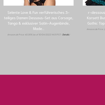
Selente Love & Fun verführerisches 3-
r-dessous
teiliges Damen Dessous-Set aus Corsage,
Korsett Bu
Tanga & exklusiver Satin-Augenbinde,
Gothic To
Made…
Amazon.de Price:
Amazon.de Price:
40.00
€
(as of 10/04/2023 14:51 PST-
Details
)