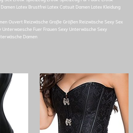
Damen Latex Brustfrei Latex Catsuit Damen Latex Kleidung
Damen Ouvert Reizwäsche Große Größen Reizwäsche Sexy Sex
exy Unterwaesche Fuer Frauen Sexy Unterwäsche Sexy
Unterwäsche Damen