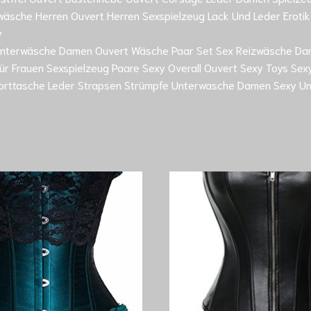
äsche Herren Ouvert Herren Sexspielzeug Lack Und Leder Erotik 
y
cht Unterwäsche Damen Ouvert Wäsche Paar Set Sex Reizwäsche 
Für Frauen Sexspielzeug Paare Sexy Overall Ouvert Sexy Toys S
Sporttasche Leder Strapsen Strümpfe Unterwasche Damen Sexy 