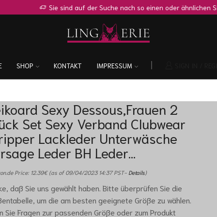
Sie sind auf der Suche nach so einen oder ähnlichen Shop?
Zur Anfr
E
SHOP
KONTAKT
IMPRESSUM
SIGN IN / REG
ikoard Sexy Dessous,Frauen 2
ück Set Sexy Verband Clubwear
ripper Lackleder Unterwäsche
rsage Leder BH Leder…
n.de Price:
12.39
€
(as of 09/04/2023 14:37 PST-
Details
)
e, daß Sie uns gewählt haben. Bitte überprüfen Sie die
entabelle, um die am besten geeignete Größe zu wählen.
n Sie Fragen zur passenden Größe oder zum Produkt