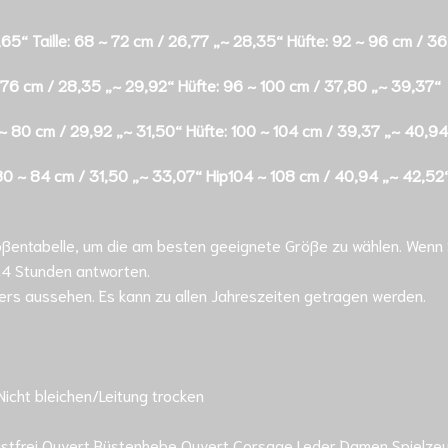
65“ Taille: 68 ~ 72 cm / 26,77 „~ 28,35“ Hüfte: 92 ~ 96 cm / 3
 ~ 76 cm / 28,35 „~ 29,92“ Hüfte: 96 ~ 100 cm / 37,80 „~ 39,37“
6 ~ 80 cm / 29,92 „~ 31,50“ Hüfte: 100 ~ 104 cm / 39,37 „~ 40,94
 80 ~ 84 cm / 31,50 „~ 33,07“ Hip104 ~ 108 cm / 40,94 „~ 42,52
Größentabelle, um die am besten geeignete Größe zu wählen. Wen
 24 Stunden antworten.
ders aussehen. Es kann zu allen Jahreszeiten getragen werden.
icht bleichen/Leitung trocken
tfrei Ouvert Büstenhebe Ouvert Corsage Leder Damen Spielzeug S