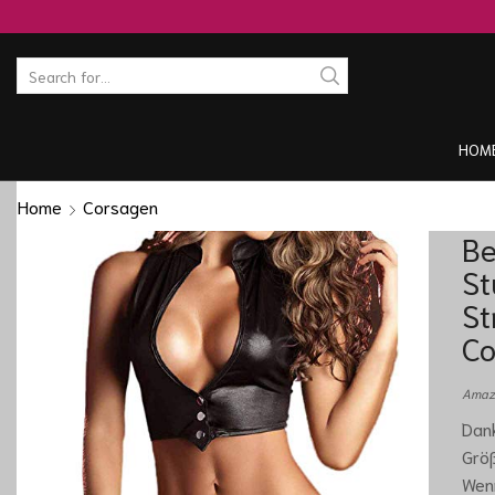
HOM
Home
Corsagen
Be
St
St
Co
Amazo
Dank
Größ
Wen