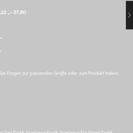
6,22 „~ 37,80
“
“
n Sie Fragen zur passenden Größe oder zum Produkt haben,
ex Erotik Spielzeug Erotik Spielzeug Für Paare Erotik