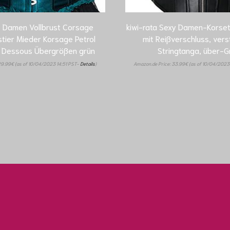
 Damen Vollbrust Corsage
kiwi-rata Sexy Damen-Korsett
stier Mieder Korsage Petrol
mit Reißverschluss, verst
p Dessous Übergrößen grün
Stringtanga, über-
29.99
€
(as of 10/04/2023 14:51 PST-
Details
)
Amazon.de Price:
33.99
€
(as of 10/04/2023