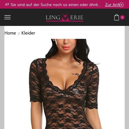
Sie sind auf der Suche nach so einen oder ähnlichen Shop?
Zur Anfrage
0
Home
Kleider