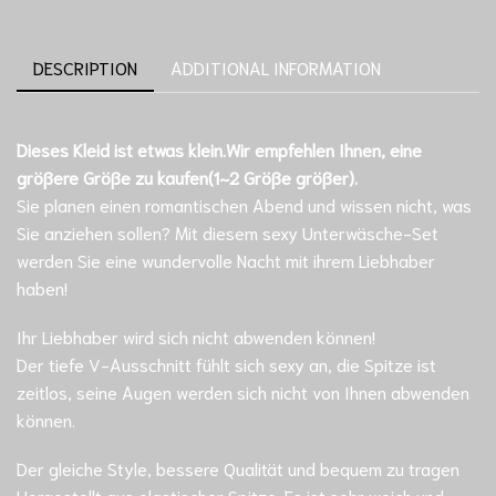
DESCRIPTION
ADDITIONAL INFORMATION
Dieses Kleid ist etwas klein.Wir empfehlen Ihnen, eine
größere Größe zu kaufen(1~2 Größe größer).
Sie planen einen romantischen Abend und wissen nicht, was
Sie anziehen sollen? Mit diesem sexy Unterwäsche-Set
werden Sie eine wundervolle Nacht mit ihrem Liebhaber
haben!
Ihr Liebhaber wird sich nicht abwenden können!
Der tiefe V-Ausschnitt fühlt sich sexy an, die Spitze ist
zeitlos, seine Augen werden sich nicht von Ihnen abwenden
können.
Der gleiche Style, bessere Qualität und bequem zu tragen
Hergestellt aus elastischer Spitze. Es ist sehr weich und