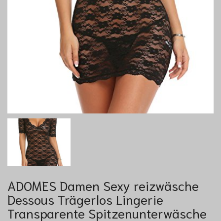
ADOMES Damen Sexy reizwäsche
Dessous Trägerlos Lingerie
Transparente Spitzenunterwäsche